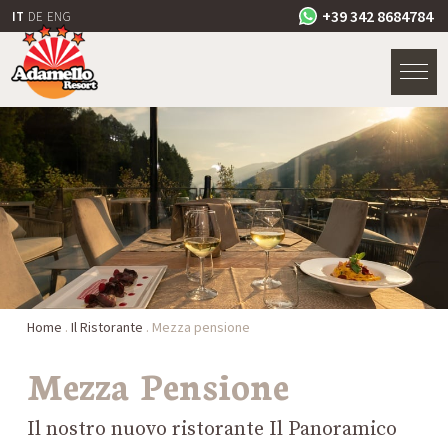
+39 342 8684784
IT
DE
ENG
Home
.
Il Ristorante
.
Mezza pensione
Mezza Pensione
Il nostro nuovo ristorante Il Panoramico