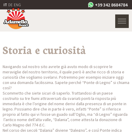
+39 342 8684784
IT
DE
ENG
Storia e curiosità
Navigando sul nostro sito avrete già avuto modo di scoprire le
meraviglie del nostro territorio, il quale però è anche ricco di storia e
curiosità che vogliamo svelarvi. Potremmo per esempio iniziare oggi
con una domanda facilissima. Sapete perché “Ponte di Legno” si chiama
così?
Scommetto che siete sicuri di saperlo. Trattandosi di un paese
costruito su tre fiumi attraversati da svariati ponti la risposta più
immediata è che l’origine del nome derivi dalla presenza di un ponte in
legno. Possiamo dire che in parte è vero, infatti “Ponte” si riferisce
proprio al fatto qui vi fosse un guado sull’Oglio, ma “di Legno” riguarda
l’antico nome dell’alta valle, “Dalania”, come attesta la donazione di
Carlo Magno del 774 d.C.
Nel corso dei secoli “Dalania” diviene “Dalegno”, e così Ponte indica