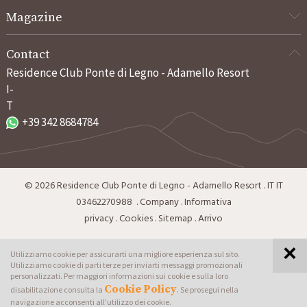
Magazine
Contact
Residence Club Ponte di Legno - Adamello Resort
I-
T
+39 342 8684784
©
2026
Residence Club Ponte di Legno - Adamello Resort
.
IT
IT
03462270988
.
Company
.
Informativa
privacy
.
Cookies
.
Sitemap
.
Arrivo
Utilizziamo cookie per assicurarti una migliore esperienza sul sito.
Vieni a trovarci anche a:
Utilizziamo cookie di parti terze per inviarti messaggi promozionali
personalizzati. Per maggiori informazioni sui cookie e sulla loro
Cookie Policy
disabilitazione consulta la
. Se prosegui nella
produced by
navigazione acconsenti all’utilizzo dei cookie.