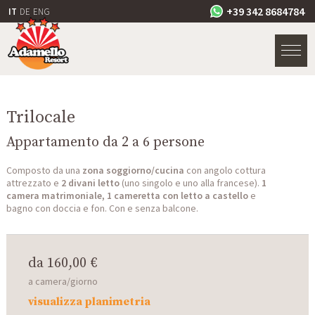
+39 342 8684784
IT
DE
ENG
Trilocale
Appartamento da 2 a 6 persone
Composto da una
zona soggiorno/cucina
con angolo cottura
attrezzato e
2 divani letto
(uno singolo e uno alla francese).
1
camera matrimoniale, 1 cameretta con letto a castello
e
bagno con doccia e fon. Con e senza balcone.
da 160,00 €
a camera/giorno
visualizza planimetria