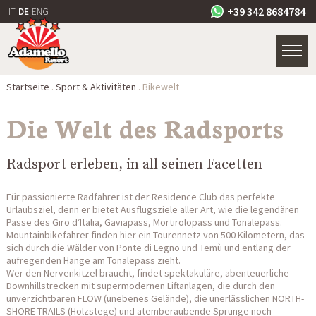
+39 342 8684784
IT
DE
ENG
Startseite
.
Sport & Aktivitäten
.
Bikewelt
Die Welt des Radsports
Radsport erleben, in all seinen Facetten
Für passionierte Radfahrer ist der Residence Club das perfekte
Urlaubsziel, denn er bietet Ausflugsziele aller Art, wie die legendären
Pässe des Giro d‘Italia, Gaviapass, Mortirolopass und Tonalepass.
Mountainbikefahrer finden hier ein Tourennetz von 500 Kilometern, das
sich durch die Wälder von Ponte di Legno und Temù und entlang der
aufregenden Hänge am Tonalepass zieht.
Wer den Nervenkitzel braucht, findet spektakuläre, abenteuerliche
Downhillstrecken mit supermodernen Liftanlagen, die durch den
unverzichtbaren FLOW (unebenes Gelände), die unerlässlichen NORTH-
SHORE-TRAILS (Holzstege) und atemberaubende Sprünge noch