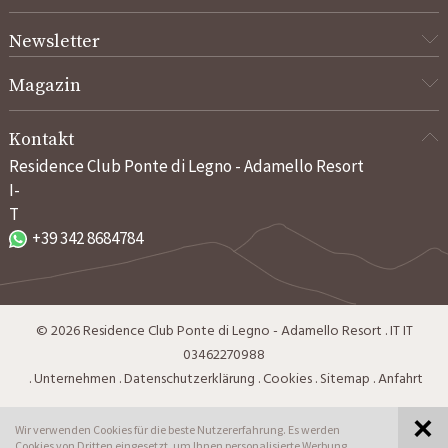
Newsletter
Magazin
Kontakt
Residence Club Ponte di Legno - Adamello Resort
I-
T
+39 342 8684784
©
2026
Residence Club Ponte di Legno - Adamello Resort
.
IT
IT
03462270988
.
Unternehmen
.
Datenschutzerklärung
.
Cookies
.
Sitemap
.
Anfahrt
Wir verwenden Cookies für die beste Nutzererfahrung. Es werden
Besuchen Sie auch:
Cookies von Dritten eingesetzt, um Ihnen personalisierte Werbung